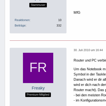
Stammuser
MfG
Reaktionen
10
Beiträge
332
30. Juli 2010 um 16:44
Router und PC verbin
Um das Notebook mi
Symbol in der Tasklei
Danach wird er dir a
wird er dich nach de
Freaky
Router macht). Das 
- bei den meisten R
Premium-Mitglied
- im Konfigurations