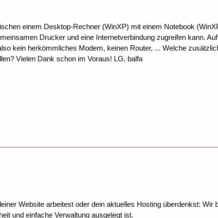
wischen einem Desktop-Rechner (WinXP) mit einem Notebook (WinXP) 
gemeinsamen Drucker und eine Internetverbindung zugreifen kann. Au
e also kein herkömmliches Modem, keinen Router, ... Welche zusätzli
len? Vielen Dank schon im Voraus! LG, balfa
ner Website arbeitest oder dein aktuelles Hosting überdenkst: Wir be
eit und einfache Verwaltung ausgelegt ist.