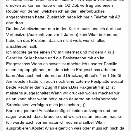
drucken zu können,habe einen O2 DSL vertrag und einen
Router von denen, welchen ich an der Telefonbuchse
angeschlossen hatte. Zusätzlich habe ich mein Telefon mit AB
dort dran.
Da das Arbeitszimmer nun in den Keller muss und ich dort laut
Vorbesitzer(Auskunft von vor 4 Jahren) kein Wlan bekomme,
habe ich das Problem, das ich nicht weiß wie ich alles
anschließen soll.
Ich möchte gerne einen PC mit Internet und mit dem 4 in 1
Gerät im Keller haben und die Basiststation mit ab im
Erdgeschoss.Wenn es soweit ist möchte ich unserer Familie
einen Laptop gönnen, mit dem ich im Erdgeschoss arbeiten
kann.Also auch mit Internet und Druckzugriff auf's 4 in 1 Gerät.
Am liebsten hätte ich auch noch eine Externe Festplatte worauf
beide Rechner dann Zugriff haben.Das Faxgerät(4 in 1) ist
meistens ausgeschaltet.Wenn wir drucken wollen machen wir
es an,kann aber wenn nötig auch dauernd an sein(horrende
Stromkosten verfolgen mich jetzt schon ;-))
Kann mir jemand Anschlussmöglichkeiten aufzeigen und mir
sagen was ich dazu brauche und wie ich es am besten mache.
Ich würde auch vorher natürlich nochmal selber Wlan
ausprobieren.Kostet Wlan eigentlich was oder muss ich mich da