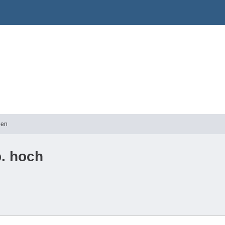
gen
p. hoch