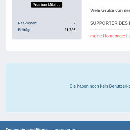
Premium-Mitglied
Viele Grüße von se
---------------------------
SUPPORTER DES M
Reaktionen
52
---------------------------
Beiträge
11.736
meine Homepage:
h
Sie haben noch kein Benutzerko
Datenschutzerklärung
Impressum