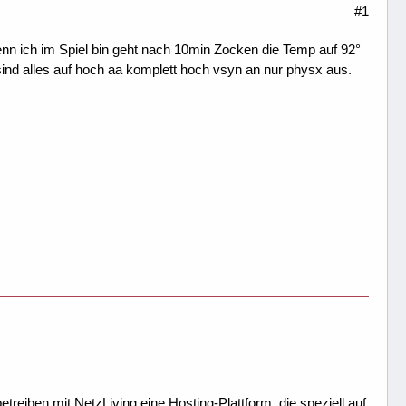
#1
enn ich im Spiel bin geht nach 10min Zocken die Temp auf 92°
 sind alles auf hoch aa komplett hoch vsyn an nur physx aus.
treiben mit NetzLiving eine Hosting-Plattform, die speziell auf