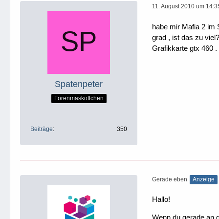
11. August 2010 um 14:3
habe mir Mafia 2 im 
grad , ist das zu vi
Grafikkarte gtx 460 .
Spatenpeter
Forenmaskottchen
Beiträge
350
Gerade eben
Anzeige
Hallo!
Wenn du gerade an dei