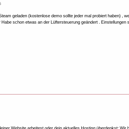
5
Steam geladen (kostenlose demo sollte jeder mal probiert haben) , w
el? Habe schon etwas an der Lüftersteuerung geändert . Einstellungen
ner Website arbeitest oder dein aktuelles Hosting überdenkst: Wir be