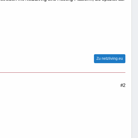
Zu netzliving.eu
#2