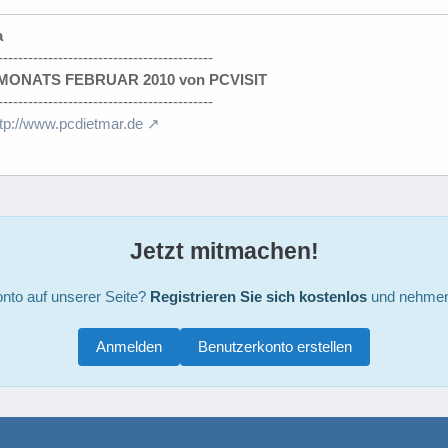
a
-------------------------------------------
ONATS FEBRUAR 2010 von PCVISIT
-------------------------------------------
ttp://www.pcdietmar.de
Jetzt mitmachen!
nto auf unserer Seite?
Registrieren Sie sich kostenlos
und nehmen 
Anmelden
Benutzerkonto erstellen