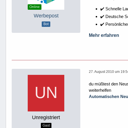
Online
✔️ Schnelle La
Werbepost
✔️ Deutsche 
✔️ Persönliche
Bot
Mehr erfahren
27. August 2010 um 19:5
du müßtest den Neust
weiterhelfen
Automatischen Neus
Unregistriert
Gast