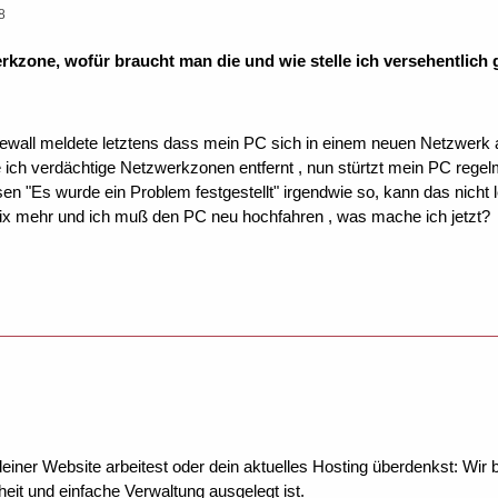
8
erkzone, wofür braucht man die und wie stelle ich versehentlic
ll meldete letztens dass mein PC sich in einem neuen Netzwerk an
 ich verdächtige Netzwerkzonen entfernt , nun stürtzt mein PC regelm
en "Es wurde ein Problem festgestellt" irgendwie so, kann das nicht 
nix mehr und ich muß den PC neu hochfahren , was mache ich jetzt?
ner Website arbeitest oder dein aktuelles Hosting überdenkst: Wir be
eit und einfache Verwaltung ausgelegt ist.