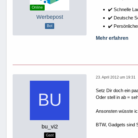
Online
✔️ Schnelle La
Werbepost
✔️ Deutsche 
✔️ Persönliche
Bot
Mehr erfahren
23. April 2012 um 19:31
Setz Dir doch ein pa
Oder stell in ab = s
Ansonsten wüsste ic
BTW, Gadgets sind S
bu_vi2
Gast