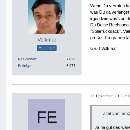
Wenn Du verraten kan
was Du da verlangst
irgendwie was von de
Du Deine Rechnung b
"Solarrucksack". Vie
großes Programm läu
Volkmar
Gruß Volkmar
Moderator
Reaktionen
7.058
Beiträge
6.977
12. Dezember 2013 um 
Zitat von ram
Ja na gut das wäre