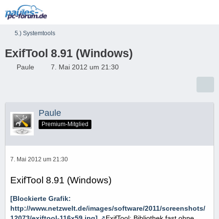
5.) Systemtools
ExifTool 8.91 (Windows)
Paule
7. Mai 2012 um 21:30
Paule
Premium-Mitglied
7. Mai 2012 um 21:30
ExifTool 8.91 (Windows)
[Blockierte Grafik:
http://www.netzwelt.de/images/software/2011/screenshots/
12073/exiftool-116x59.jpg]
ExifTool: Bibliothek fast ohne