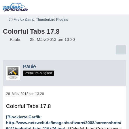
5.) Firefox &amp; Thunderbird PlugIns
Colorful Tabs 17.8
Paule
28. März 2013 um 13:20
Paule
Premium-Mitglied
28. März 2013 um 13:20
Colorful Tabs 17.8
[Blockierte Grafik:
http://www.netzwelt.de/images/software/2008/screenshots/
6011/colorful-tabs-116x74.jpg]
Colorful Tabs: Color up your