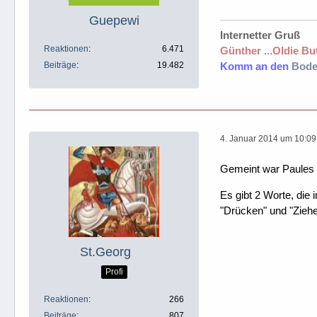
Guepewi
Internetter Gruß
Reaktionen
6.471
Günther ...Oldie But
Beiträge
19.482
Komm an den
Bode
4. Januar 2014 um 10:09
Gemeint war Paules
Es gibt 2 Worte, die 
"Drücken" und "Ziehe
St.Georg
Profi
Reaktionen
266
Beiträge
807