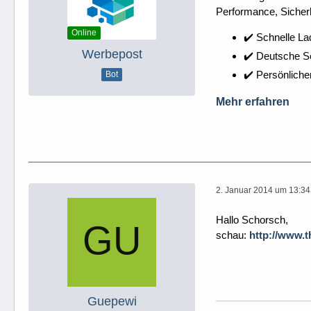
Performance, Sicherh
Online
✔️ Schnelle La
Werbepost
✔️ Deutsche 
✔️ Persönliche
Bot
Mehr erfahren
2. Januar 2014 um 13:34
Hallo Schorsch,
schau:
http://www.
Guepewi