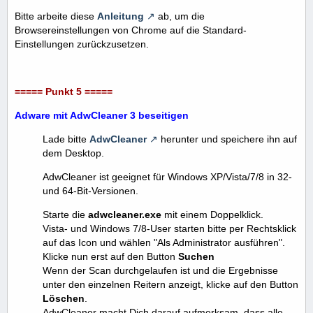
Bitte arbeite diese
Anleitung
ab, um die
Browsereinstellungen von Chrome auf die Standard-
Einstellungen zurückzusetzen.
===== Punkt 5 =====
Adware mit AdwCleaner 3 beseitigen
Lade bitte
AdwCleaner
herunter und speichere ihn auf
dem Desktop.
AdwCleaner ist geeignet für Windows XP/Vista/7/8 in 32-
und 64-Bit-Versionen.
Starte die
adwcleaner.exe
mit einem Doppelklick.
Vista- und Windows 7/8-User starten bitte per Rechtsklick
auf das Icon und wählen "Als Administrator ausführen".
Klicke nun erst auf den Button
Suchen
Wenn der Scan durchgelaufen ist und die Ergebnisse
unter den einzelnen Reitern anzeigt, klicke auf den Button
Löschen
.
AdwCleaner macht Dich darauf aufmerksam, dass alle