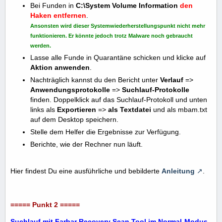
Bei Funden in
C:\System Volume Information
den
Haken entfernen
.
Ansonsten wird dieser Systemwiederherstellungspunkt nicht mehr
funktionieren. Er könnte jedoch trotz Malware noch gebraucht
werden.
Lasse alle Funde in Quarantäne schicken und klicke auf
Aktion anwenden
.
Nachträglich kannst du den Bericht unter
Verlauf
=>
Anwendungsprotokolle
=>
Suchlauf-Protokolle
finden. Doppelklick auf das Suchlauf-Protokoll und unten
links als
Exportieren
=>
als Textdatei
und als mbam.txt
auf dem Desktop speichern.
Stelle dem Helfer die Ergebnisse zur Verfügung.
Berichte, wie der Rechner nun läuft.
Hier findest Du eine ausführliche und bebilderte
Anleitung
.
===== Punkt 2 =====
Suchlauf mit Farbar Recovery Scan Tool im Normal-Modus