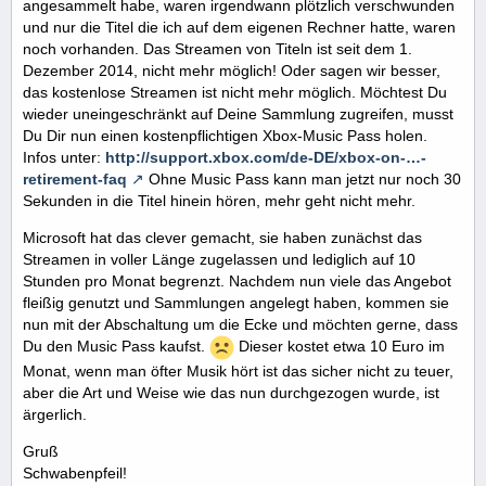
angesammelt habe, waren irgendwann plötzlich verschwunden
und nur die Titel die ich auf dem eigenen Rechner hatte, waren
noch vorhanden. Das Streamen von Titeln ist seit dem 1.
Dezember 2014, nicht mehr möglich! Oder sagen wir besser,
das kostenlose Streamen ist nicht mehr möglich. Möchtest Du
wieder uneingeschränkt auf Deine Sammlung zugreifen, musst
Du Dir nun einen kostenpflichtigen Xbox-Music Pass holen.
Infos unter:
http://support.xbox.com/de-DE/xbox-on-…-
retirement-faq
Ohne Music Pass kann man jetzt nur noch 30
Sekunden in die Titel hinein hören, mehr geht nicht mehr.
Microsoft hat das clever gemacht, sie haben zunächst das
Streamen in voller Länge zugelassen und lediglich auf 10
Stunden pro Monat begrenzt. Nachdem nun viele das Angebot
fleißig genutzt und Sammlungen angelegt haben, kommen sie
nun mit der Abschaltung um die Ecke und möchten gerne, dass
Du den Music Pass kaufst.
Dieser kostet etwa 10 Euro im
Monat, wenn man öfter Musik hört ist das sicher nicht zu teuer,
aber die Art und Weise wie das nun durchgezogen wurde, ist
ärgerlich.
Gruß
Schwabenpfeil!