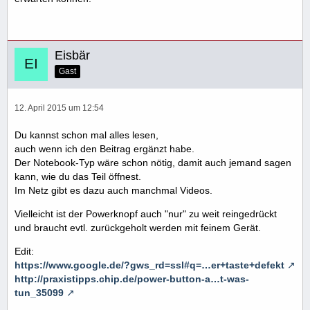
Eisbär
Gast
12. April 2015 um 12:54
Du kannst schon mal alles lesen,
auch wenn ich den Beitrag ergänzt habe.
Der Notebook-Typ wäre schon nötig, damit auch jemand sagen
kann, wie du das Teil öffnest.
Im Netz gibt es dazu auch manchmal Videos.
Vielleicht ist der Powerknopf auch "nur" zu weit reingedrückt
und braucht evtl. zurückgeholt werden mit feinem Gerät.
Edit:
https://www.google.de/?gws_rd=ssl#q=…er+taste+defekt
http://praxistipps.chip.de/power-button-a…t-was-
tun_35099