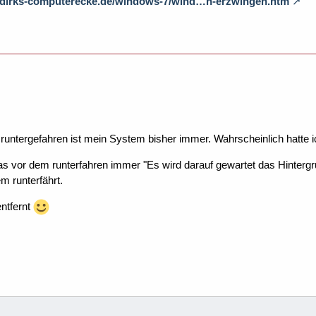
.dirks-computerecke.de/windows-7/wind…n-erzwingen.htm
er runtergefahren ist mein System bisher immer. Wahrscheinlich hatte 
as vor dem runterfahren immer "Es wird darauf gewartet das Hinter
m runterfährt.
entfernt