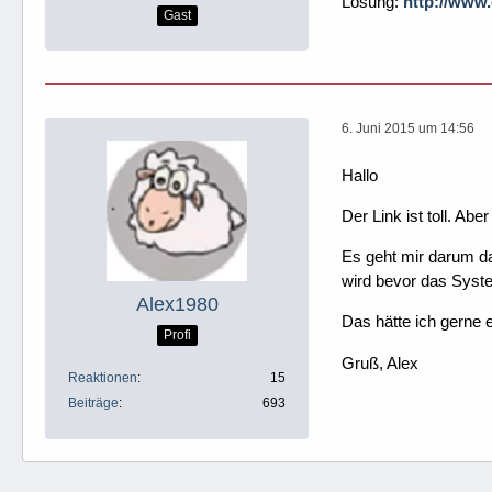
Lösung:
http://www
Gast
6. Juni 2015 um 14:56
Hallo
Der Link ist toll. Ab
Es geht mir darum d
wird bevor das Syste
Alex1980
Das hätte ich gerne 
Profi
Gruß, Alex
Reaktionen
15
Beiträge
693