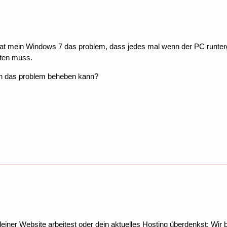
hat mein Windows 7 das problem, dass jedes mal wenn der PC runterg
ten muss.
h das problem beheben kann?
ner Website arbeitest oder dein aktuelles Hosting überdenkst: Wir be