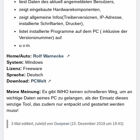
liest Daten des aktuell angemeldeten Benutzers,
zeigt eingebaute Hardwarekomponenten,
zeigt allgemeine Infos(Treiberversionen, IP-Adresse,
installierte Schriftarten, Drucker),
listet installierte Programme auf dem PC ( inklusive der
Versionsnummer) auf.
u.v.m.
Home/Auto:
Rolf Warnecke
System:
Windows
Lizenz:
Freeware
Sprache:
Deutsch
Download:
PCWelt
Meine Meinung:
Es gibt IMHO keinen schnelleren Weg, um an
wichtige Daten seines PC zu gelangen, als der Einsatz dieses
winzige Tool, das zudem nur entpackt und gestartet werden
muss!
3 Mal editiert, zuletzt von
Guepewi
(
15. Dezember 2018 um 19:43
)