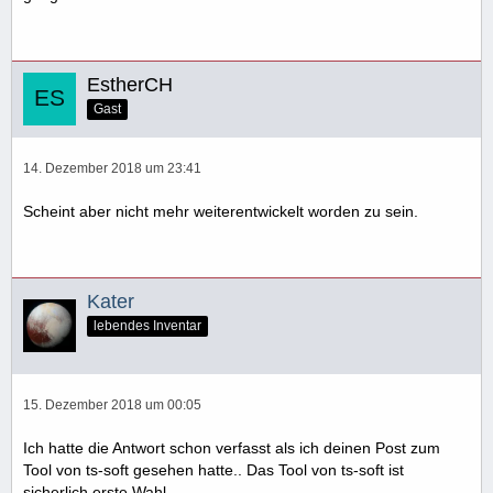
Problemen mit Smarttools oder ähnlichen Windows-
Funktionen…
EstherCH
Gast
14. Dezember 2018 um 23:41
Scheint aber nicht mehr weiterentwickelt worden zu sein.
Kater
lebendes Inventar
15. Dezember 2018 um 00:05
Ich hatte die Antwort schon verfasst als ich deinen Post zum
Tool von ts-soft gesehen hatte.. Das Tool von ts-soft ist
sicherlich erste Wahl.