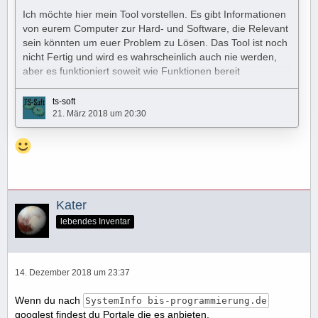
Ich möchte hier mein Tool vorstellen. Es gibt Informationen
von eurem Computer zur Hard- und Software, die Relevant
sein könnten um euer Problem zu Lösen. Das Tool ist noch
nicht Fertig und wird es wahrscheinlich auch nie werden,
aber es funktioniert soweit wie Funktionen bereit
implementiert sind. Es wird also ständig erweitert!
ts-soft
Download:
https://workupload.com/file/w9kYh3ck
21. März 2018 um 20:30
Kater
lebendes Inventar
14. Dezember 2018 um 23:37
Wenn du nach
SystemInfo bis-programmierung.de
Achtung: Das Tool enthält keine digitale Signatur, was zu
googlest findest du Portale die es anbieten.