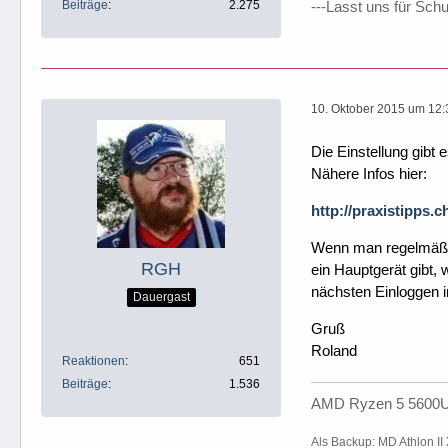
Beiträge
2.275
---Lasst uns für Sch
10. Oktober 2015 um 12:
Die Einstellung gibt 
Nähere Infos hier:
http://praxistipps
Wenn man regelmäßig 
RGH
ein Hauptgerät gibt,
nächsten Einloggen i
Dauergast
Gruß
Roland
Reaktionen
651
Beiträge
1.536
AMD Ryzen 5 5600U 
Als Backup: MD Athlon I