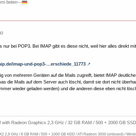
umi beten---
32
es nur bei POP3. Bei IMAP gibt es diese nicht, weil hier alles direkt m
.chip.de/imap-und-pop3-…erschiede_11773
von mehreren Geräten auf die Mails zugreift, bietet IMAP deutlich
 was die Mails auf dem Server auch löscht, damit sie dort nicht übe
mmer wieder geladen werden) und die anderen diese eben nicht lösc
with Radeon Graphics 2,3 GHz / 32 GB RAM / 500 + 2000 GB SSD 
I X2 2,9 GHz / 8 GB RAM / 500 + 1000 GB HDD / ATI Radeon 3000 (onboard) / Wind