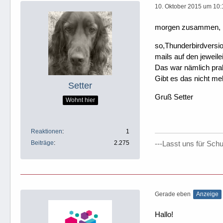
10. Oktober 2015 um 10:
morgen zusammen,
so,Thunderbirdversio
mails auf den jeweil
Das war nämlich prak
Gibt es das nicht m
Setter
Gruß Setter
Wohnt hier
Reaktionen
1
Beiträge
2.275
---Lasst uns für Sch
Gerade eben
Anzeige
Hallo!