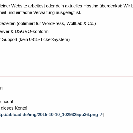
ner Website arbeitest oder dein aktuelles Hosting überdenkst: Wir be
eit und einfache Verwaltung ausgelegt ist.
dezeiten (optimiert für WordPress, WoltLab & Co.)
Server & DSGVO-konform
r Support (kein 0815-Ticket-System)
31
r noch!
r dieses Konto!
tp://abload.de/img/2015-10-10_1029325pu36.png
]