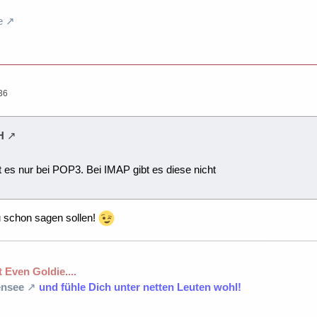
e
36
H
bt es nur bei POP3. Bei IMAP gibt es diese nicht
du schon sagen sollen!
 Even Goldie....
nsee
und fühle Dich unter netten Leuten wohl!