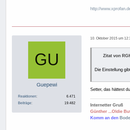
http://www.xprofan.d
10. Oktober 2015 um 12:
Zitat von RG
Die Einstellung gi
Guepewi
Setter, das hättest 
Reaktionen
6.471
Beiträge
19.482
Internetter Gruß
Günther ...Oldie But
Komm an den
Bode