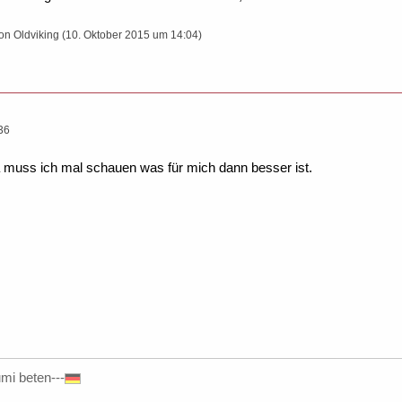
von Oldviking (
10. Oktober 2015 um 14:04
)
36
da muss ich mal schauen was für mich dann besser ist.
umi beten---