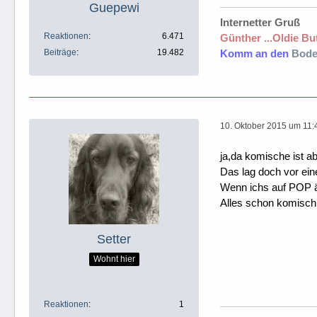
Guepewi
Internetter Gruß
Reaktionen
6.471
Günther ...Oldie But
Beiträge
19.482
Komm an den
Bode
10. Oktober 2015 um 11:
ja,da komische ist a
Das lag doch vor ei
Wenn ichs auf POP ä
Alles schon komisch
Setter
Wohnt hier
Reaktionen
1