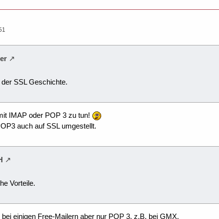
51
ter
 der SSL Geschichte.
 mit IMAP oder POP 3 zu tun!
POP3 auch auf SSL umgestellt.
H
he Vorteile.
es bei einigen Free-Mailern aber nur POP 3, z.B. bei GMX.