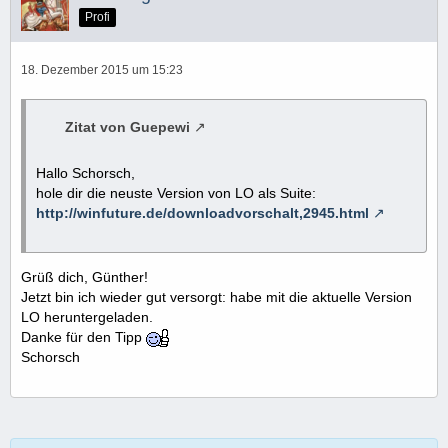
Mit dem Kreuz das Textfeld auf die entsprechende Größe
Profi
ziehen.
Dann das Textfeld an die entsprechenden Stelle im Bild
verschieben.
18. Dezember 2015 um 15:23
Den Text rein schreiben.
Dann außerhalb des Textfeldes anklicken.
Fertig.
Zitat von Guepewi
Hallo Schorsch,
Das Textfeld kann jederzeit mit dem Fadenkreuz
hole dir die neuste Version von LO als Suite:
verschoben werden.
http://winfuture.de/downloadvorschalt,2945.html
Grüß dich, Günther!
Jetzt bin ich wieder gut versorgt: habe mit die aktuelle Version
LO heruntergeladen.
Danke für den Tipp
Schorsch