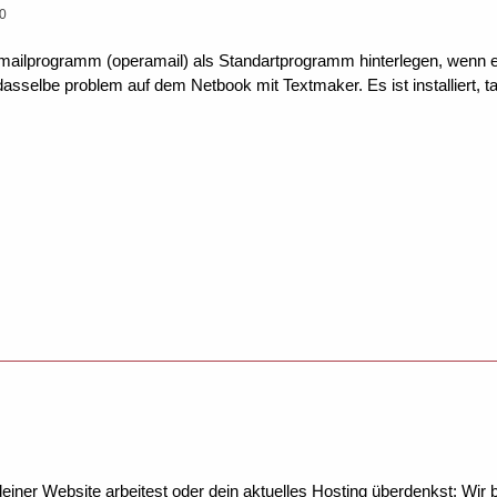
20
ailprogramm (operamail) als Standartprogramm hinterlegen, wenn es 
sselbe problem auf dem Netbook mit Textmaker. Es ist installiert, t
ner Website arbeitest oder dein aktuelles Hosting überdenkst: Wir be