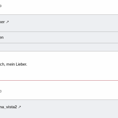
29
ker
en
ich, mein Lieber.
30
na_vista2