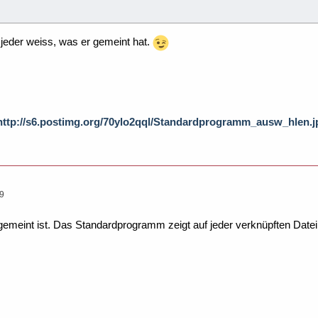
jeder weiss, was er gemeint hat.
: http://s6.postimg.org/70ylo2qql/Standardprogramm_ausw_hlen.j
39
emeint ist. Das Standardprogramm zeigt auf jeder verknüpften Date