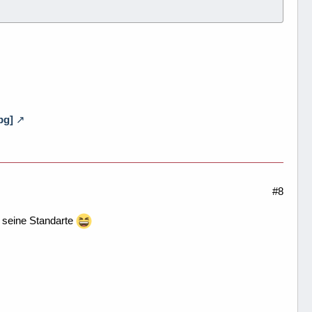
pg]
#8
i seine Standarte