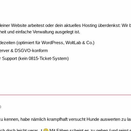
ner Website arbeitest oder dein aktuelles Hosting überdenkst: Wir be
eit und einfache Verwaltung ausgelegt ist.
dezeiten (optimiert für WordPress, WoltLab & Co.)
Server & DSGVO-konform
r Support (kein 0815-Ticket-System)
0
e zu kennen, habe nämlich krampfhaft versucht Hunde auswerten zu l
ich doch leicht verar...t
Mit Fähen scheint es zu gehen (und reimt