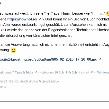
4
s schwarz auf weiß. Ich sehe "nett" aus. Hmm, besser wie "Hmm..."
Seite
https://howhot.io/
? Dort könnt Ihr ein Bild von Euch hochla
ein Alter wurde erstaunlich gut geschätzt, zum Aussehen kann ich nich
kelt wurde das ganze von der Eidgenössischen Technischen Hochsch
die Erforschung von künstlicher Intelligenz ist.
an die Auswertung natürlich nicht nehmen! Schönheit entsteht im Aug
hmung.
tp://s14.postimg.org/yq6qj8mu9/05_02_2016_17_20_06.jpg
]
Windows 7 Tipps & Tricks
· ·
Windows 10 Schritt für Schritt erklärt
· ·
Windows 
rst, bist du auch wirklich gewesen.«
ethe.