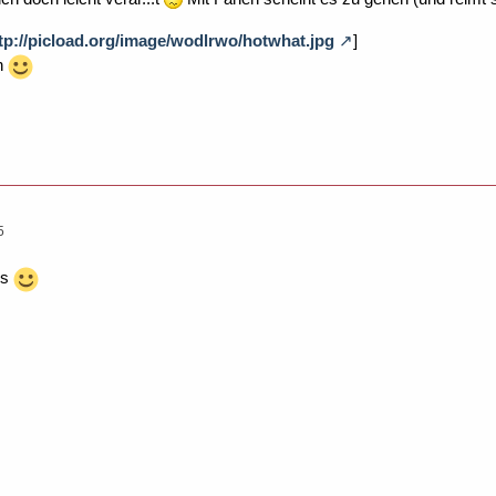
tp://picload.org/image/wodlrwo/hotwhat.jpg
]
n
5
is