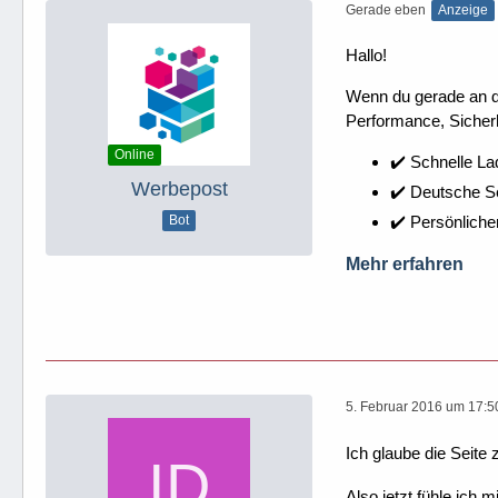
Gerade eben
Anzeige
Hallo!
Wenn du gerade an dei
Performance, Sicherh
Online
✔️ Schnelle La
Werbepost
✔️ Deutsche 
✔️ Persönliche
Bot
Mehr erfahren
5. Februar 2016 um 17:5
Ich glaube die Seit
Also jetzt fühle ich m