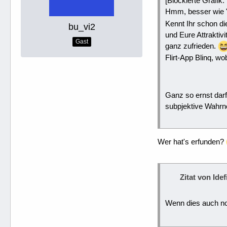
[Blockierte Grafik:
Hmm, besser wie 
Kennt Ihr schon di
bu_vi2
und Eure Attraktiv
Gast
ganz zufrieden.
Flirt-App Blinq, wo
Ganz so ernst darf
subpjektive Wahr
Wer hat's erfunden?
Zitat von Id
Wenn dies auch no