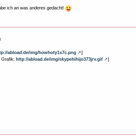
abe ich an was anderes gedacht!
3
tp://abload.de/img/howhoty1s7c.png
]
e Grafik:
http://abload.de/img/skypehihijo373jrv.gif
]