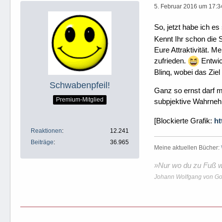
5. Februar 2016 um 17:3
So, jetzt habe ich e
Kennt Ihr schon die 
Eure Attraktivität. M
zufrieden.
Entwic
Blinq, wobei das Ziel 
Schwabenpfeil!
Ganz so ernst darf m
Premium-Mitglied
subpjektive Wahrne
[Blockierte Grafik:
ht
Reaktionen
12.241
Beiträge
36.965
Meine aktuellen Bücher:
»Nur wo du zu Fuß wa
Johann Wolfgang von Go