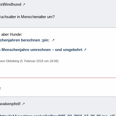
efixWindhund
uchsalter in Menschenalter um?
, aber Hunde:
chenjahren berechnen :pin:
n Menschenjahre umrechnen – und umgekehrt
 von Oldviking (
5. Februar 2016 um 18:08
)
2
hwabenpfeil!