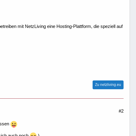
treiben mit NetzLiving eine Hosting-Plattform, die speziell auf
Zu netzliving.eu
#2
assen
 sich auch noch
)