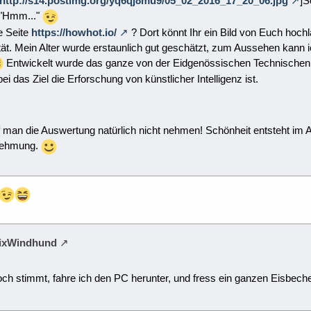
http://s14.postimg.org/yq6qj8mu9/05_02_2016_17_20_06.jpg
]S
"Hmm..."
e Seite
https://howhot.io/
? Dort könnt Ihr ein Bild von Euch hoc
ität. Mein Alter wurde erstaunlich gut geschätzt, zum Aussehen kann ic
Entwickelt wurde das ganze von der Eidgenössischen Technische
bei das Ziel die Erforschung von künstlicher Intelligenz ist.
 man die Auswertung natürlich nicht nehmen! Schönheit entsteht im A
nehmung.
efixWindhund
ch stimmt, fahre ich den PC herunter, und fress ein ganzen Eisbec