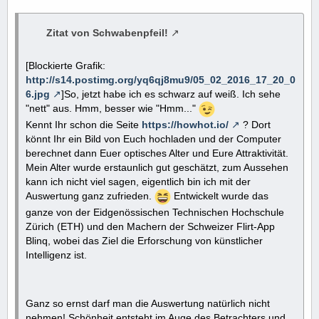
Zitat von Schwabenpfeil!
[Blockierte Grafik:
http://s14.postimg.org/yq6qj8mu9/05_02_2016_17_20_0
6.jpg
]So, jetzt habe ich es schwarz auf weiß. Ich sehe
"nett" aus. Hmm, besser wie "Hmm..."
Kennt Ihr schon die Seite
https://howhot.io/
? Dort
könnt Ihr ein Bild von Euch hochladen und der Computer
berechnet dann Euer optisches Alter und Eure Attraktivität.
Mein Alter wurde erstaunlich gut geschätzt, zum Aussehen
kann ich nicht viel sagen, eigentlich bin ich mit der
Auswertung ganz zufrieden.
Entwickelt wurde das
ganze von der Eidgenössischen Technischen Hochschule
Zürich (ETH) und den Machern der Schweizer Flirt-App
Blinq, wobei das Ziel die Erforschung von künstlicher
Intelligenz ist.
Ganz so ernst darf man die Auswertung natürlich nicht
nehmen! Schönheit entsteht im Auge des Betrachters und