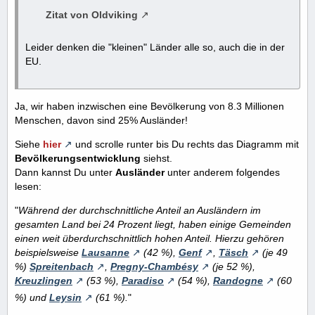
Zitat von Oldviking
Leider denken die "kleinen" Länder alle so, auch die in der
EU.
Ja, wir haben inzwischen eine Bevölkerung von 8.3 Millionen
Menschen, davon sind 25% Ausländer!
Siehe
hier
und scrolle runter bis Du rechts das Diagramm mit
Bevölkerungsentwicklung
siehst.
Dann kannst Du unter
Ausländer
unter anderem folgendes
lesen:
"
Während der durchschnittliche Anteil an Ausländern im
gesamten Land bei 24 Prozent liegt, haben einige Gemeinden
einen weit überdurchschnittlich hohen Anteil. Hierzu gehören
beispielsweise
Lausanne
(42 %),
Genf
,
Täsch
(je 49
%)
Spreitenbach
,
Pregny-Chambésy
(je 52 %),
Kreuzlingen
(53 %),
Paradiso
(54 %),
Randogne
(60
%) und
Leysin
(61 %).
"