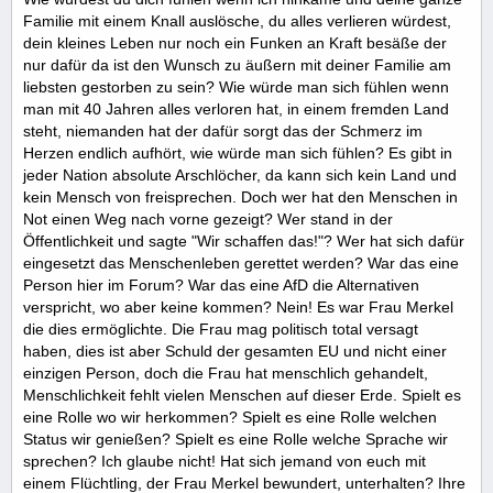
Familie mit einem Knall auslösche, du alles verlieren würdest,
dein kleines Leben nur noch ein Funken an Kraft besäße der
nur dafür da ist den Wunsch zu äußern mit deiner Familie am
liebsten gestorben zu sein? Wie würde man sich fühlen wenn
man mit 40 Jahren alles verloren hat, in einem fremden Land
steht, niemanden hat der dafür sorgt das der Schmerz im
Herzen endlich aufhört, wie würde man sich fühlen? Es gibt in
jeder Nation absolute Arschlöcher, da kann sich kein Land und
kein Mensch von freisprechen. Doch wer hat den Menschen in
Not einen Weg nach vorne gezeigt? Wer stand in der
Öffentlichkeit und sagte "Wir schaffen das!"? Wer hat sich dafür
eingesetzt das Menschenleben gerettet werden? War das eine
Person hier im Forum? War das eine AfD die Alternativen
verspricht, wo aber keine kommen? Nein! Es war Frau Merkel
die dies ermöglichte. Die Frau mag politisch total versagt
haben, dies ist aber Schuld der gesamten EU und nicht einer
einzigen Person, doch die Frau hat menschlich gehandelt,
Menschlichkeit fehlt vielen Menschen auf dieser Erde. Spielt es
eine Rolle wo wir herkommen? Spielt es eine Rolle welchen
Status wir genießen? Spielt es eine Rolle welche Sprache wir
sprechen? Ich glaube nicht! Hat sich jemand von euch mit
einem Flüchtling, der Frau Merkel bewundert, unterhalten? Ihre