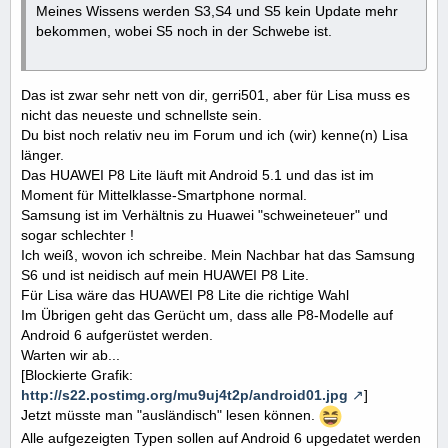
Meines Wissens werden S3,S4 und S5 kein Update mehr
bekommen, wobei S5 noch in der Schwebe ist.
Das ist zwar sehr nett von dir, gerri501, aber für Lisa muss es
nicht das neueste und schnellste sein.
Du bist noch relativ neu im Forum und ich (wir) kenne(n) Lisa
länger.
Das HUAWEI P8 Lite läuft mit Android 5.1 und das ist im
Moment für Mittelklasse-Smartphone normal.
Samsung ist im Verhältnis zu Huawei "schweineteuer" und
sogar schlechter !
Ich weiß, wovon ich schreibe. Mein Nachbar hat das Samsung
S6 und ist neidisch auf mein HUAWEI P8 Lite.
Für Lisa wäre das HUAWEI P8 Lite die richtige Wahl
Im Übrigen geht das Gerücht um, dass alle P8-Modelle auf
Android 6 aufgerüstet werden.
Warten wir ab...
[Blockierte Grafik:
http://s22.postimg.org/mu9uj4t2p/android01.jpg
]
Jetzt müsste man "ausländisch" lesen können.
Alle aufgezeigten Typen sollen auf Android 6 upgedatet werden