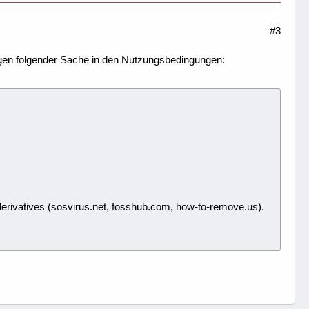
#3
gen folgender Sache in den Nutzungsbedingungen:
s derivatives (sosvirus.net, fosshub.com, how-to-remove.us).