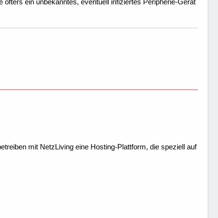
öfters ein unbekanntes, eventuell infiziertes Peripherie-Gerät
treiben mit NetzLiving eine Hosting-Plattform, die speziell auf