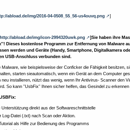
tp://abload.de/img/2016-04-0508_55_56-us4ouvq.png
]
http://abload.de/img/icon-2994320uwk.png
]Sie haben ihre Mas
x''! Dieses kostenlose Programm zur Entfernung von Malware au
sen werden und Geräte (Handy, Smartphone, Digitalkamera ode
den USB-Anschluss verbunden sind.
 Malware, wie beispielsweise der Conficker die Fähigkeit besitzen, s
 halten, starten sieautomatisch, wenn ein Gerät an dem Computer geste
neu installieren, nützt das wenig, wenn Ihr Antivirus- Scanner den V
ird. So kann ''UsbFix'' Ihnen sicher helfen, das Gesindel zu erkennen
 USBFix:
Unterstützung direkt aus der Softwareschnittstelle
r Log-Datei (.txt) nach Scan oder Aktion.
Tutorial als Hilfe zur Bedienung des Programms