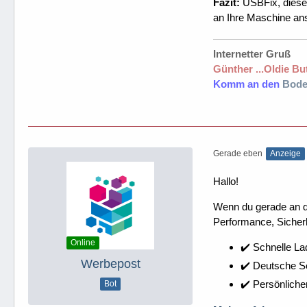
Fazit:
USBFix, dieses
an Ihre Maschine an
Internetter Gruß
Günther ...Oldie But
Komm an den
Bode
Gerade eben
Anzeige
Hallo!
Wenn du gerade an dei
Performance, Sicherh
Online
✔️ Schnelle La
Werbepost
✔️ Deutsche 
✔️ Persönliche
Bot