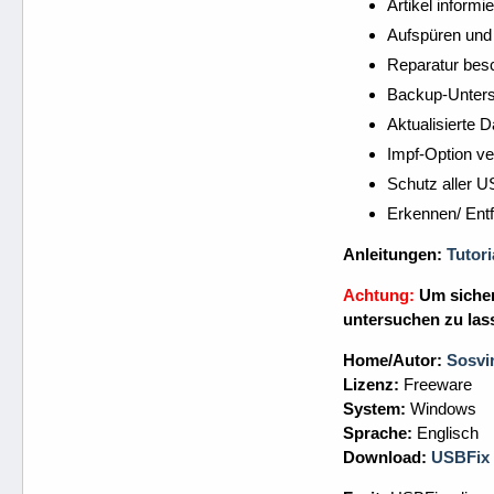
Artikel informi
Aufspüren und 
Reparatur besc
Backup-Unters
Aktualisierte 
Impf-Option ve
Schutz aller U
Erkennen/ Entf
Anleitungen:
Tutori
Achtung:
Um sicher
untersuchen zu las
Home/Autor:
Sosvi
Lizenz:
Freeware
System:
Windows
Sprache:
Englisch
Download:
USBFix 