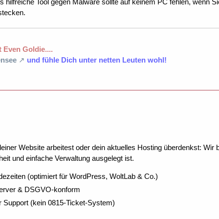
 hilfreiche Tool gegen Malware sollte auf keinem PC fehlen, wenn Sie 
stecken.
 Even Goldie....
nsee
und fühle Dich unter netten Leuten wohl!
ner Website arbeitest oder dein aktuelles Hosting überdenkst: Wir be
eit und einfache Verwaltung ausgelegt ist.
dezeiten (optimiert für WordPress, WoltLab & Co.)
Server & DSGVO-konform
r Support (kein 0815-Ticket-System)