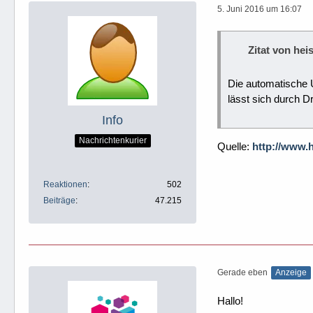
5. Juni 2016 um 16:07
Zitat von hei
Die automatische 
lässt sich durch D
Info
Nachrichtenkurier
Quelle:
http://www.
Reaktionen
502
Beiträge
47.215
Gerade eben
Anzeige
Hallo!