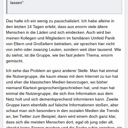
lassen".
Das halte ich ein wenig zu pauschalisiert. Ich habe alleine in
den letzten 14 Tagen erlebt, dass aus enorm viele ältere
Menschen in die Läden und sich eindecken. Auch wird bei
meinen Kollegen und Mitgliedern im familiären Umfeld Panik
von Eltern und Großeltern betrieben, wir sprechen hier nicht
von zehn oder zwanzig Leuten, sondern weit über tausend. Wie
du siehst, ist die Gruppe, wie bei fast jedem Thema, enorm
gemischt.
Ich sehe das Problem an ganz anderer Stelle. Man hat einmal
die Nutzergruppe, die kaum etwas mit dem Internet zu tun hat
und eher die klassischen Medien bevorzugen, wo bisher
niemand Klartext gesprochen/geschrieben hat, und man hat
einmal die Nutzergruppe, die sich ihre Information aus dem
Netz holt und sich dementsprechend informieren kann. Zweite
Gruppe kann ebenfalls auf falsche Informationen stoßen, aber
schaut man sich besonders in den sozialen Medien die Trends
an, bei Twitter zum Beispiel, dann wird einem doch ganz klar,
dass sich die meisten Menschen dort, egal ob jung oder alt,
absolut keine Sorgen machen und die Sache ruhig angehen, sie