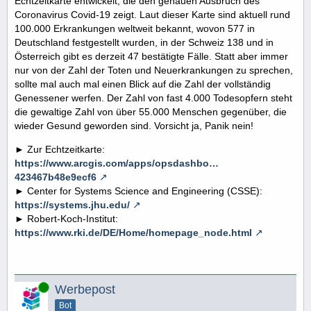
Echtzeitkarte entwickelt, die den genauen Ausbruch des
Coronavirus Covid-19 zeigt. Laut dieser Karte sind aktuell rund
100.000 Erkrankungen weltweit bekannt, wovon 577 in
Deutschland festgestellt wurden, in der Schweiz 138 und in
Österreich gibt es derzeit 47 bestätigte Fälle. Statt aber immer
nur von der Zahl der Toten und Neuerkrankungen zu sprechen,
sollte mal auch mal einen Blick auf die Zahl der vollständig
Genessener werfen. Der Zahl von fast 4.000 Todesopfern steht
die gewaltige Zahl von über 55.000 Menschen gegenüber, die
wieder Gesund geworden sind. Vorsicht ja, Panik nein!
► Zur Echtzeitkarte:
https://www.arcgis.com/apps/opsdashbo…
423467b48e9ecf6
► Center for Systems Science and Engineering (CSSE):
https://systems.jhu.edu/
► Robert-Koch-Institut:
https://www.rki.de/DE/Home/homepage_node.html
Online
Werbepost
Bot