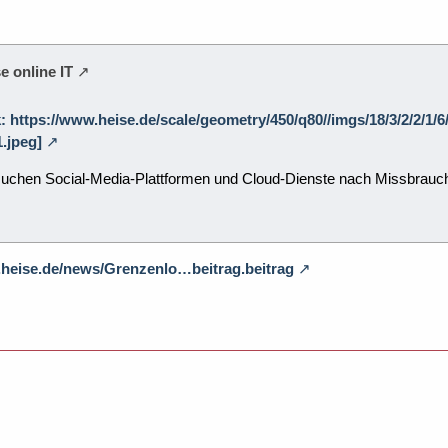
e online IT
k: https://www.heise.de/scale/geometry/450/q80//imgs/18/3/2/2/1/6
.jpeg]
chen Social-Media-Plattformen und Cloud-Dienste nach Missbrauchsbil
.heise.de/news/Grenzenlo…beitrag.beitrag