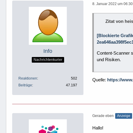
8. Januar 2022 um 06:30
Zitat von heis
[Blockierte Grafi
2ea646aa398f5ec1
Info
Content-Scanner su
und Risiken.
Nachrichtenkurier
Reaktionen
502
Quelle:
https://www
Beiträge
47.197
Gerade eben
Anzeige
Hallo!