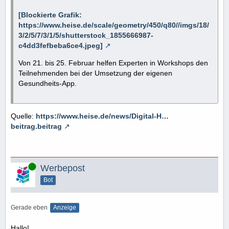
[Blockierte Grafik:
https://www.heise.de/scale/geometry/450/q80//imgs/18/
3/2/5/7/3/1/5/shutterstock_1855666987-
c4dd3fefbeba6ce4.jpeg]
Von 21. bis 25. Februar helfen Experten in Workshops den
Teilnehmenden bei der Umsetzung der eigenen
Gesundheits-App.
Quelle:
https://www.heise.de/news/Digital-H…
beitrag.beitrag
Online
Werbepost
Bot
Gerade eben
Anzeige
Hallo!