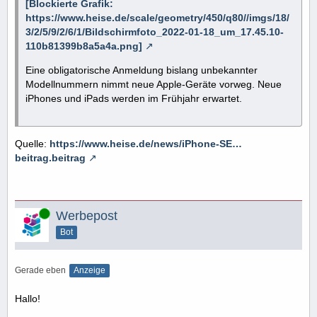
[Blockierte Grafik:
https://www.heise.de/scale/geometry/450/q80//imgs/18/
3/2/5/9/2/6/1/Bildschirmfoto_2022-01-18_um_17.45.10-
110b81399b8a5a4a.png]
Eine obligatorische Anmeldung bislang unbekannter
Modellnummern nimmt neue Apple-Geräte vorweg. Neue
iPhones und iPads werden im Frühjahr erwartet.
Quelle:
https://www.heise.de/news/iPhone-SE…
beitrag.beitrag
Online
Werbepost
Bot
Gerade eben
Anzeige
Hallo!