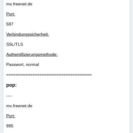
mx.freenet.de
Port:
587
Verbindungssicherheit:
SSL/TLS
Authentifizierungsmethode:
Passwort, normal
====================================
pop:
----
mx.freenet.de
Port:
995