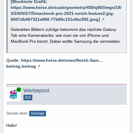
[Blockierte Grafik:
https://www.heise.de/scale/geometry/450/q80//imgs/18/
3/2/6/0/2/7/5/macbook-pro-2021-notch-feature2.jpg-
6507db067321e880-77b65c151efbc592.jpeg]
Geleakten Bildern zufolge bekommt das nächste Galaxy
Tab eine Kamerakerbe, wie man sie von iPhone und
MacBook Pro kennt. Dabei wollte Samsung die vermeiden.
Quelle:
https://www.heise.de/news/Notch-Sam…
beitrag.beitrag
Online
Werbepost
Bot
Gerade eben
Anzeige
Hallo!