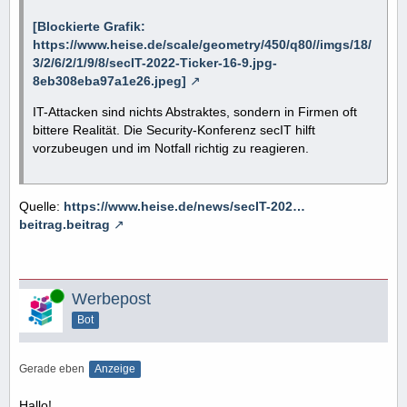
[Blockierte Grafik:
https://www.heise.de/scale/geometry/450/q80//imgs/18/
3/2/6/2/1/9/8/secIT-2022-Ticker-16-9.jpg-
8eb308eba97a1e26.jpeg]
IT-Attacken sind nichts Abstraktes, sondern in Firmen oft
bittere Realität. Die Security-Konferenz secIT hilft
vorzubeugen und im Notfall richtig zu reagieren.
Quelle:
https://www.heise.de/news/secIT-202…
beitrag.beitrag
Online
Werbepost
Bot
Gerade eben
Anzeige
Hallo!