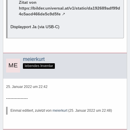
Zitat von
https://bilder.universal.at/v1/static/da192689adf99d
4c5acd466de5c9d5fe
Displayport Ja (via USB-C)
meierkurt
lebendes Inventar
25. Januar 2022 um 22:42
---------------
Einmal editiert, zuletzt von
meierkurt
(
25. Januar 2022 um 22:48
)