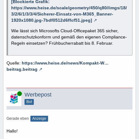
[Blockierte Grafik:
https://www.heise.de/scale/geometry/450/q80//imgs/18/
3/2/6/1/3/3/4/Sicherer-Einsatz-von-M365_Banner-
1920x1080.jpg-7bdf0512d6ffcf51.jpeg]
Wie lässt sich Microsofts Cloud-Officepaket 365 sicher,
datenschutzkonform und gemäß den eigenen Compliance-
Regeln einsetzen? Frühbucherrabatt bis 8. Februar.
Quelle:
https://www.heise.de/news/Kompakt-W…
beitrag.beitrag
Online
Werbepost
Bot
Gerade eben
Anzeige
Hallo!