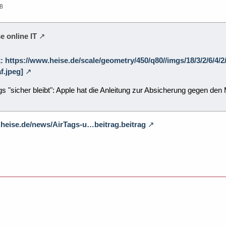
38
e online IT
k: https://www.heise.de/scale/geometry/450/q80//imgs/18/3/2/6/4/
f.jpeg]
s "sicher bleibt": Apple hat die Anleitung zur Absicherung gegen den
.heise.de/news/AirTags-u…beitrag.beitrag