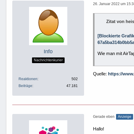
26. Januar 2022 um 15:
Zitat von heis
[Blockierte Grafi
67a5ba314b0bb5a
Info
Wie man mit AirTag
Nachrichtenkurier
Quelle:
https://www
Reaktionen
502
Beiträge
47.181
Gerade eben
Anzeige
Hallo!