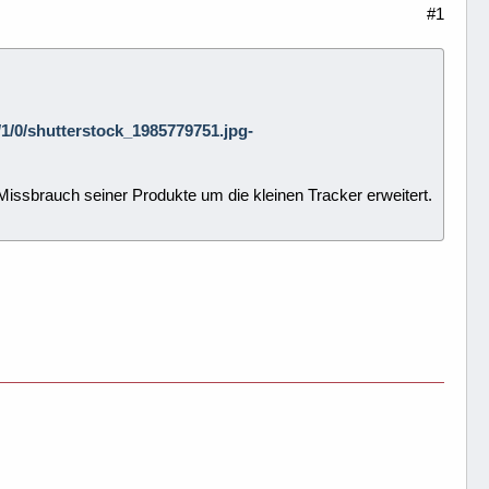
#1
2/1/0/shutterstock_1985779751.jpg-
 Missbrauch seiner Produkte um die kleinen Tracker erweitert.