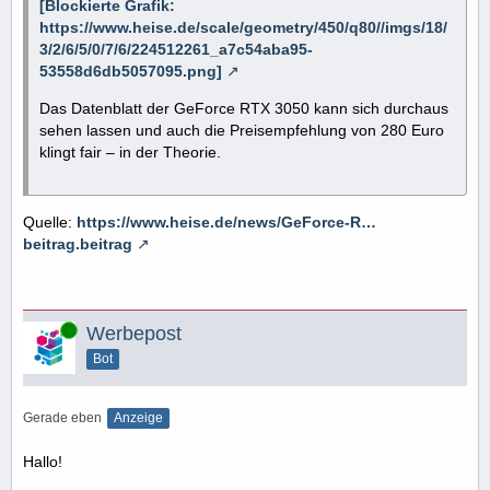
[Blockierte Grafik:
https://www.heise.de/scale/geometry/450/q80//imgs/18/
3/2/6/5/0/7/6/224512261_a7c54aba95-
53558d6db5057095.png]
Das Datenblatt der GeForce RTX 3050 kann sich durchaus
sehen lassen und auch die Preisempfehlung von 280 Euro
klingt fair – in der Theorie.
Quelle:
https://www.heise.de/news/GeForce-R…
beitrag.beitrag
Online
Werbepost
Bot
Gerade eben
Anzeige
Hallo!