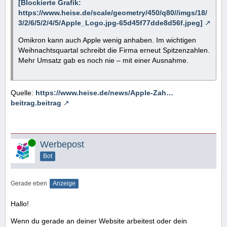
[Blockierte Grafik:
https://www.heise.de/scale/geometry/450/q80//imgs/18/
3/2/6/5/2/4/5/Apple_Logo.jpg-65d45f77dde8d56f.jpeg]
Omikron kann auch Apple wenig anhaben. Im wichtigen
Weihnachtsquartal schreibt die Firma erneut Spitzenzahlen.
Mehr Umsatz gab es noch nie – mit einer Ausnahme.
Quelle:
https://www.heise.de/news/Apple-Zah…
beitrag.beitrag
Online
Werbepost
Bot
Gerade eben
Anzeige
Hallo!
Wenn du gerade an deiner Website arbeitest oder dein