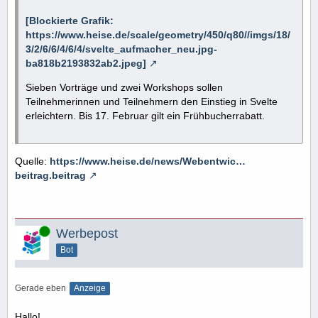
[Blockierte Grafik:
https://www.heise.de/scale/geometry/450/q80//imgs/18/
3/2/6/6/4/6/4/svelte_aufmacher_neu.jpg-
ba818b2193832ab2.jpeg]
Sieben Vorträge und zwei Workshops sollen
Teilnehmerinnen und Teilnehmern den Einstieg in Svelte
erleichtern. Bis 17. Februar gilt ein Frühbucherrabatt.
Quelle:
https://www.heise.de/news/Webentwic…
beitrag.beitrag
Online
Werbepost
Bot
Gerade eben
Anzeige
Hallo!