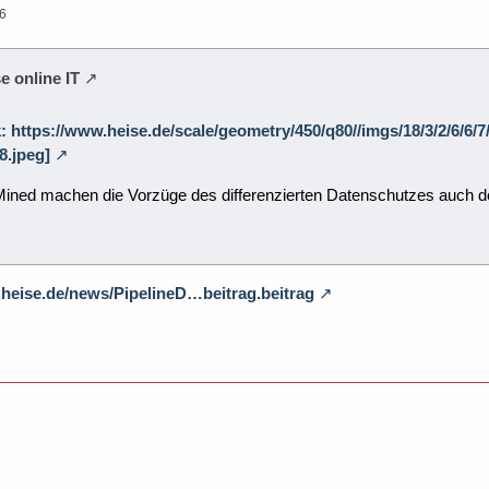
36
e online IT
k: https://www.heise.de/scale/geometry/450/q80//imgs/18/3/2/6/6/
8.jpeg]
ned machen die Vorzüge des differenzierten Datenschutzes auch 
.heise.de/news/PipelineD…beitrag.beitrag