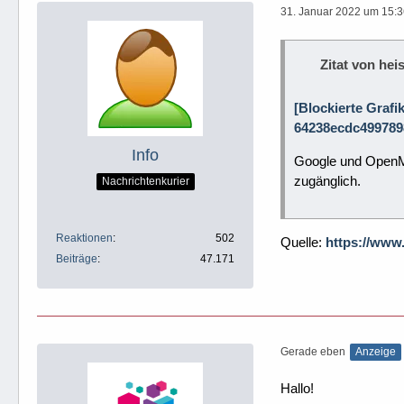
31. Januar 2022 um 15:
Zitat von heis
[Blockierte Grafi
64238ecdc499789
Info
Google und OpenMi
zugänglich.
Nachrichtenkurier
Reaktionen
502
Quelle:
https://www
Beiträge
47.171
Gerade eben
Anzeige
Hallo!