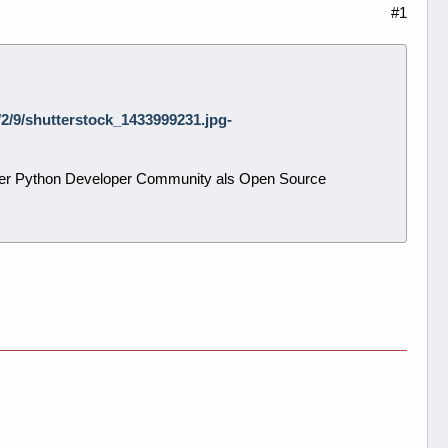
#1
7/2/9/shutterstock_1433999231.jpg-
der Python Developer Community als Open Source