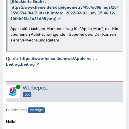
[Blockierte Grafik:
https://www.heise.de/scale/geometry/450/q80//imgs/18/
3/2/6/7/4/9/4/Bildschirmfoto_2022-02-01_um_15.46.12-
10fab0f3a1a31d95.png]
Apple stört sich am Markeneintrag für "Apple-Man", ein Film
über einen Apfel-schwingenden Superhelden. Der Konzern
sieht Verwechslungsgefahr.
Quelle:
https://www.heise.de/news/Apple-vs-…
beitrag.beitrag
Online
Werbepost
Bot
Gerade eben
Anzeige
Hallo!