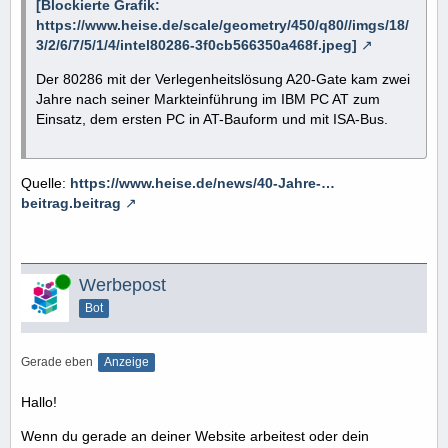
[Blockierte Grafik:
https://www.heise.de/scale/geometry/450/q80//imgs/18/
3/2/6/7/5/1/4/intel80286-3f0cb566350a468f.jpeg]
Der 80286 mit der Verlegenheitslösung A20-Gate kam zwei
Jahre nach seiner Markteinführung im IBM PC AT zum
Einsatz, dem ersten PC in AT-Bauform und mit ISA-Bus.
Quelle:
https://www.heise.de/news/40-Jahre-…
beitrag.beitrag
Online
Werbepost
Bot
Gerade eben
Anzeige
Hallo!
Wenn du gerade an deiner Website arbeitest oder dein