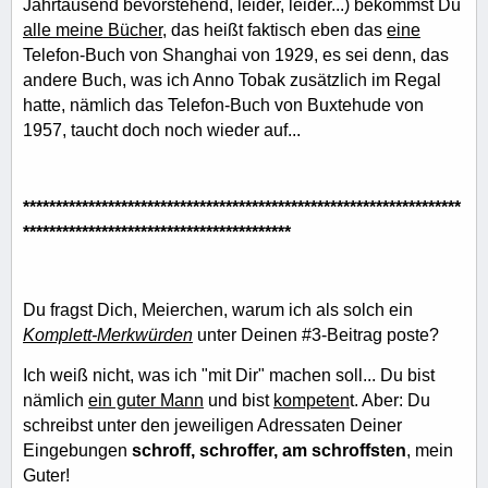
Jahrtausend bevorstehend, leider, leider...) bekommst Du
alle
meine Bücher
, das heißt faktisch eben das
eine
Telefon-Buch von Shanghai von 1929, es sei denn, das
andere Buch, was ich Anno Tobak zusätzlich im Regal
hatte, nämlich das Telefon-Buch von Buxtehude von
1957, taucht doch noch wieder auf...
*******************************************************************
*****************************************
Du fragst Dich, Meierchen, warum ich als solch ein
Komplett-Merkwürden
unter Deinen #3-Beitrag poste?
Ich weiß nicht, was ich "mit Dir" machen soll... Du bist
nämlich
ein guter Mann
und bist
kompeten
t. Aber: Du
schreibst unter den jeweiligen Adressaten Deiner
Eingebungen
schroff, schroffer, am schroffsten
, mein
Guter!