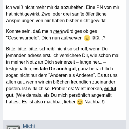
ich weiß nicht mehr mir da abzuhelfen. Eine PN von mir
hat nicht gewirkt. Zwei oder drei sanfte öffentliche
Anspielungen von mir haben bisher nicht gewirkt.
Könnte sein, daß mein
merk
würdiges obiges
"Geschwurbele", Dich nun auf
merk
en
läßt...?
Bitte, bitte, bitte, schreib'
nicht so schroff
, wenn Du
jemanden adressierst. Ich versichere Dir, wie schon mal
in meiner Notiz an Dich seinerzeit – lange her... –
festgehalten,
es täte Dir auch gut
, ganz beträchtlich
sogar, nicht nur dem "Anderen als Anderen". Es tut uns
allen gut, wenn wir ein bißchen freundlich zueinander
posten. Ist wirklich so. Probier es: Wirst merken,
es tut
gut
. (Wie damals, als Du mich persönlich angemailt
hattest: Es ist also
machbar
, lieber
Nachbar!)
Michi