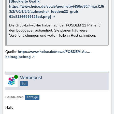
[Blockierte Grafik:
https://www.heise.de/scale/geometry/450/q80//imgs/18/
3/2/7/0/3/5/5/aufmacher_fosdem22_grub-
61e81366599126ed.png]
Die Grub-Entwickler haben auf der FOSDEM 22 Pläne für
den Bootloader präsentiert. Sie planen häufigere
Veröffentlichungen und wollen Teile in Rust schreiben.
Quelle:
https://www.heise.de/news/FOSDEM-Au…
beitrag.beitrag
Online
Werbepost
Bot
Gerade eben
Anzeige
Hallo!