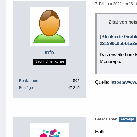
7. Februar 2022 um 16:1
Zitat von heis
[Blockierte Grafi
221998c9bbb1a2e
Info
Das erweiterbare 
Monorepo.
Nachrichtenkurier
Reaktionen
502
Quelle:
https://www
Beiträge
47.219
Gerade eben
Anzeige
Hallo!