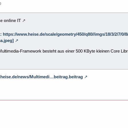
0
e online IT
k: https://www.heise.de/scale/geometry/450/q80//imgs/18/3/2/7/0/
a.jpeg]
Multimedia-Framework besteht aus einer 500 KByte kleinen Core Libr
.heise.de/news/Multimedi…beitrag.beitrag