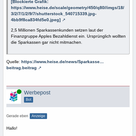
[Blockierte Grafik:
https://www.heise.de/scale/geometry/450/q80//imgs/18/
3/2/7/1/2/9/7/shutterstock_540715339.jpg-
4bb9f8ca834fd5e0.jpeg]
2,5 Millionen Sparkassenkunden setzen laut der
Finanzgruppe Apples Bezahldienst ein. Ursprünglich wollten
die Sparkassen gar nicht mitmachen.
Quelle:
https://www.heise.de/news/Sparkasse…
beitrag.beitrag
Online
Werbepost
Bot
Gerade eben
Anzeige
Hallo!