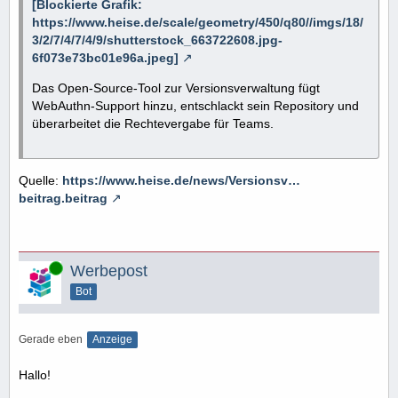
[Blockierte Grafik:
https://www.heise.de/scale/geometry/450/q80//imgs/18/
3/2/7/4/7/4/9/shutterstock_663722608.jpg-
6f073e73bc01e96a.jpeg]
Das Open-Source-Tool zur Versionsverwaltung fügt
WebAuthn-Support hinzu, entschlackt sein Repository und
überarbeitet die Rechtevergabe für Teams.
Quelle:
https://www.heise.de/news/Versionsv…
beitrag.beitrag
Online
Werbepost
Bot
Gerade eben
Anzeige
Hallo!