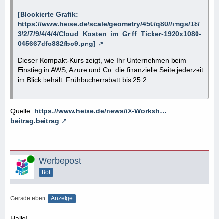
[Blockierte Grafik:
https://www.heise.de/scale/geometry/450/q80//imgs/18/
3/2/7/9/4/4/4/Cloud_Kosten_im_Griff_Ticker-1920x1080-
045667dfc882fbc9.png]
Dieser Kompakt-Kurs zeigt, wie Ihr Unternehmen beim
Einstieg in AWS, Azure und Co. die finanzielle Seite jederzeit
im Blick behält. Frühbucherrabatt bis 25.2.
Quelle:
https://www.heise.de/news/iX-Worksh…
beitrag.beitrag
Online
Werbepost
Bot
Gerade eben
Anzeige
Hallo!