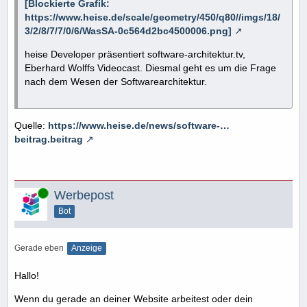
[Blockierte Grafik:
https://www.heise.de/scale/geometry/450/q80//imgs/18/
3/2/8/7/7/0/6/WasSA-0c564d2bc4500006.png]
heise Developer präsentiert software-architektur.tv,
Eberhard Wolffs Videocast. Diesmal geht es um die Frage
nach dem Wesen der Softwarearchitektur.
Quelle:
https://www.heise.de/news/software-…
beitrag.beitrag
Online
Werbepost
Bot
Gerade eben
Anzeige
Hallo!
Wenn du gerade an deiner Website arbeitest oder dein