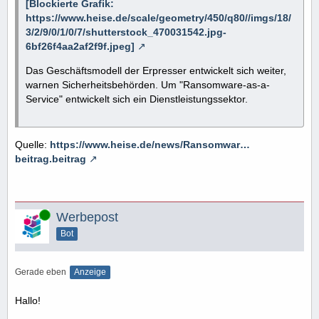
[Blockierte Grafik:
https://www.heise.de/scale/geometry/450/q80//imgs/18/
3/2/9/0/1/0/7/shutterstock_470031542.jpg-
6bf26f4aa2af2f9f.jpeg]
Das Geschäftsmodell der Erpresser entwickelt sich weiter,
warnen Sicherheitsbehörden. Um "Ransomware-as-a-
Service" entwickelt sich ein Dienstleistungssektor.
Quelle:
https://www.heise.de/news/Ransomwar…
beitrag.beitrag
Online
Werbepost
Bot
Gerade eben
Anzeige
Hallo!