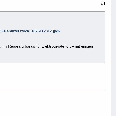
#1
6/5/1/shutterstock_1675112317.jpg-
m Reparaturbonus für Elektrogeräte fort – mit einigen