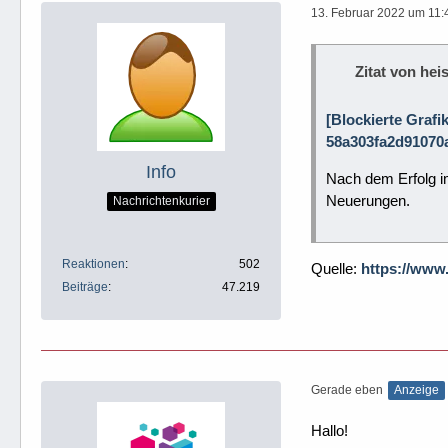
13. Februar 2022 um 11:
Zitat von heis
[Blockierte Grafi
58a303fa2d91070a
Info
Nach dem Erfolg i
Neuerungen.
Nachrichtenkurier
Reaktionen
502
Quelle:
https://www
Beiträge
47.219
Gerade eben
Anzeige
Hallo!