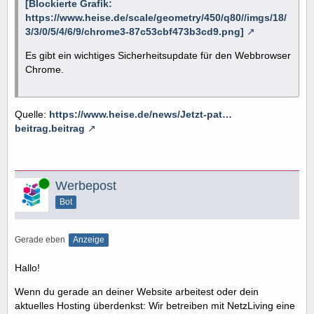
[Blockierte Grafik:
https://www.heise.de/scale/geometry/450/q80//imgs/18/
3/3/0/5/4/6/9/chrome3-87c53cbf473b3cd9.png]
Es gibt ein wichtiges Sicherheitsupdate für den Webbrowser
Chrome.
Quelle:
https://www.heise.de/news/Jetzt-pat…
beitrag.beitrag
Online
Werbepost
Bot
Gerade eben
Anzeige
Hallo!
Wenn du gerade an deiner Website arbeitest oder dein
aktuelles Hosting überdenkst: Wir betreiben mit NetzLiving eine