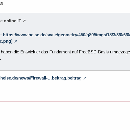
35
e online IT
ik: https://www.heise.de/scale/geometry/450/q80//imgs/18/3/3/0
c.png]
haben die Entwickler das Fundament auf FreeBSD-Basis umgezogen
.
heise.de/news/Firewall-…beitrag.beitrag