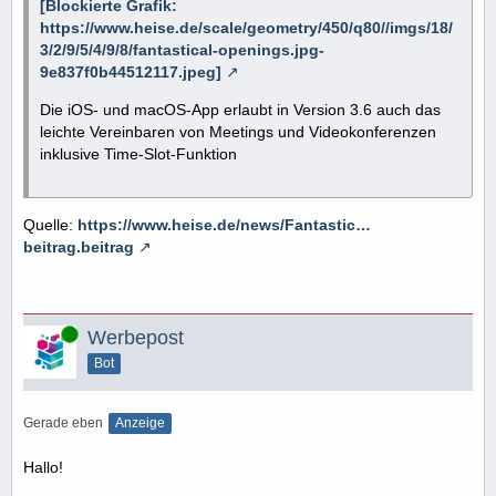
[Blockierte Grafik:
https://www.heise.de/scale/geometry/450/q80//imgs/18/
3/2/9/5/4/9/8/fantastical-openings.jpg-
9e837f0b44512117.jpeg]
Die iOS- und macOS-App erlaubt in Version 3.6 auch das
leichte Vereinbaren von Meetings und Videokonferenzen
inklusive Time-Slot-Funktion
Quelle:
https://www.heise.de/news/Fantastic…
beitrag.beitrag
Online
Werbepost
Bot
Gerade eben
Anzeige
Hallo!